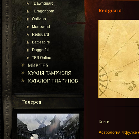
Dawnguard
Redguard
Dragonborn
Oblivion
Morrowind
Redguard
Battlespire
Daggerfall
TES Online
МИР TES
КУХНЯ ТАМРИЭЛЯ
КАТАЛОГ ПЛАГИНОВ
Галерея
Книги
Астрология Ффулке /