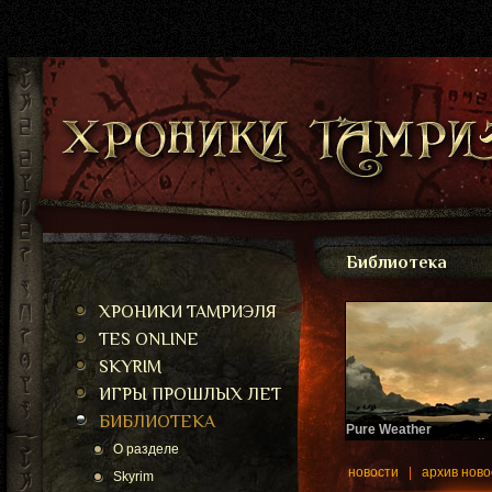
Библиотека
ХРОНИКИ ТАМРИЭЛЯ
TES ONLINE
SKYRIM
ИГРЫ ПРОШЛЫХ ЛЕТ
БИБЛИОТЕКА
Pure Weather
Еще один глобальный 
О разделе
плагин.
новости
|
архив ново
Skyrim