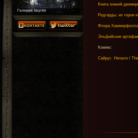
Книга знаний двемеро
Галерея Skyrim
Концепт-арт Bethesda. Галерея
Редгарды, их герои и 
периодически пополняется!
Флора Хаммерфелла /
Эльфийские артефакты
Комикс
Сайрус. Начало
/
The