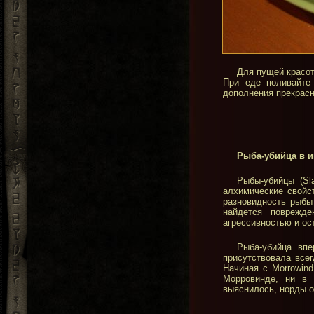
Для пущей красот
При еде поливайте
дополнения прекрасн
Рыба-убийца в иг
Рыбы-убийцы (Sl
алхимические свойс
разновидность рыбы
найдется поврежде
агрессивностью и ос
Рыба-убийца впе
присутствовала всег
Начиная с Morrowin
Морровинде, ни в 
выяснилось, норды о