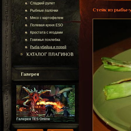
Сладкий рулет
Стейк из рыбы-у
Рыбные палочки
Мясо с картофелем
Полевая кухня ESO
Кростата с ягодами
Говяжья похлебка
Рыба-убийца и порей
КАТАЛОГ ПЛАГИНОВ
Галерея
Галерея TES Online
Скриншоты ожидаемой весной
2014 года онлайн-игры. Галерея