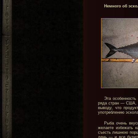
Немного об эско
Эта особенность
ряда стран — США, 
выводу, что продук
употреблению эскол
Рыба очень вкус
желаете избежать к
съесть лишнюю порци
день — и все будет