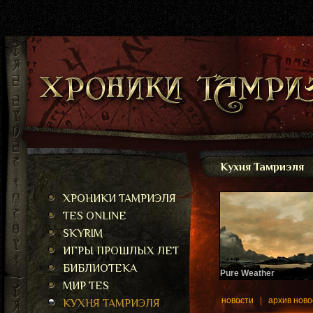
Кухня Тамриэля
ХРОНИКИ ТАМРИЭЛЯ
TES ONLINE
SKYRIM
ИГРЫ ПРОШЛЫХ ЛЕТ
БИБЛИОТЕКА
Pure Weather
Еще один глобальный 
МИР TES
плагин.
новости
|
архив ново
КУХНЯ ТАМРИЭЛЯ