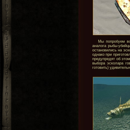
Мы попробуем во
аналога рыбы-убийц
остановились на эск
однако при приготов
предупредят об этом
выбора эсколара го
готовить) удивитель