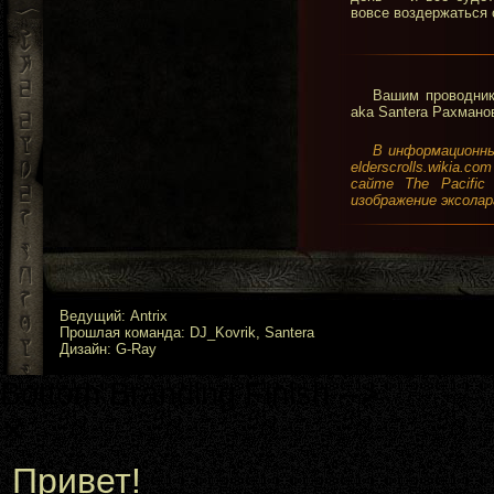
вовсе воздержаться 
Вашим проводник
aka Santera Рахмано
В информационны
elderscrolls.wikia.com
сайте The Pacific I
изображение эксолара
Ведущий: Antrix
Прошлая команда: DJ_Kovrik, Santera
Дизайн: G-Ray
Bottom Branding Finish -->
✕
Привет!