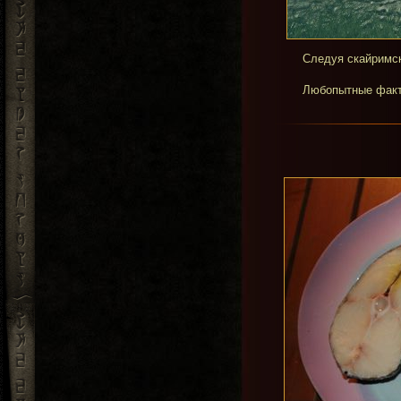
Следуя скайримск
Любопытные факт