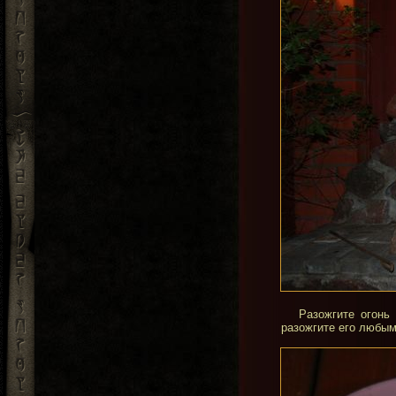
Разожгите огонь
разожгите его любым 