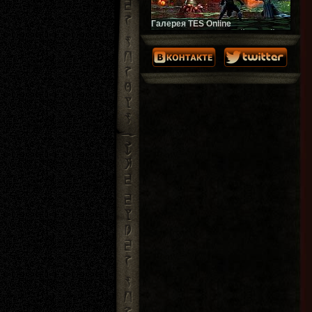
Галерея TES Online
Скриншоты ожидаемой весной
2014 года онлайн-игры. Галерея
постоянно пополняется!