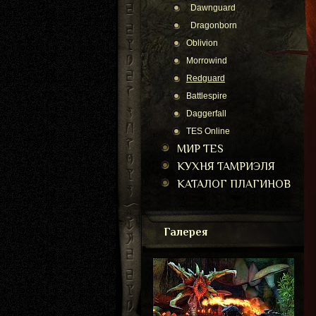
Dawnguard
Dragonborn
Oblivion
Morrowind
Redguard
Battlespire
Daggerfall
TES Online
МИР TES
КУХНЯ ТАМРИЭЛЯ
КАТАЛОГ ПЛАГИНОВ
Галерея