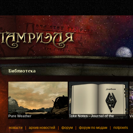
Библиотека
Pure Weather
Take Notes - Journal of the
V
Еще один глобальный погодный
Dragonborn
У
плагин.
Теперь вы сможете вести дневник,
новости
|
архив новостей
|
форум
|
форум по модам
|
riotpixels
не выходя из игры.