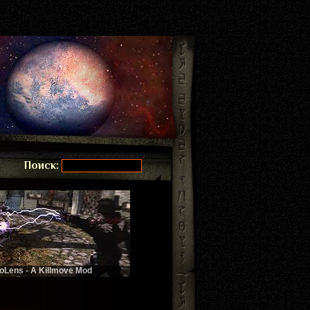
Поиск:
ioLens - A Killmove Mod
бивайте врагов красиво!