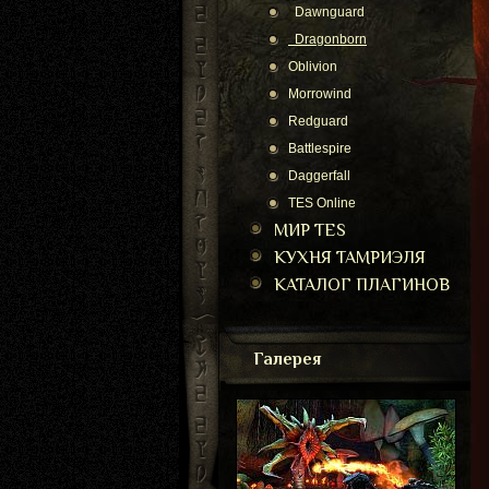
Dawnguard
Dragonborn
Oblivion
Morrowind
Redguard
Battlespire
Daggerfall
TES Online
МИР TES
КУХНЯ ТАМРИЭЛЯ
КАТАЛОГ ПЛАГИНОВ
Галерея