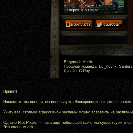
Галерея TES Online
Скриншоты ожидаемой весной
2014 года онлайн-игры. Галерея
постоянно пополняется!
Ведущий: Antrix
Прошлая команда: DJ_Kovrik, Santera
Дизайн: G-Ray
Bottom Branding Finish -->
✕
Привет!
Насколько мы поняли, вы используете блокировщик рекламы в вашем бр
Учитывая, сколько агрессивной рекламы можно встретить на различных
Однако Riot Pixels — пока ещё небольшой сайт, мы существуем в ос
Это очень много.