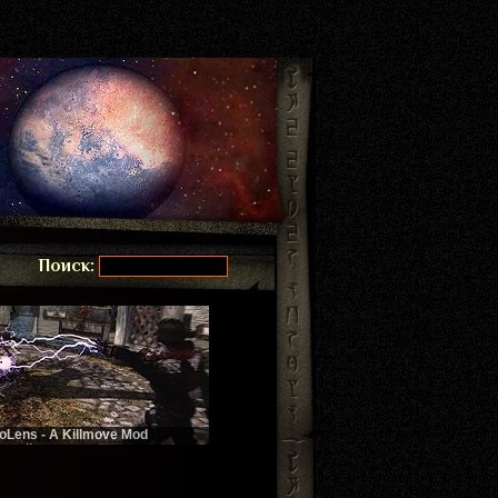
Поиск:
ioLens - A Killmove Mod
бивайте врагов красиво!