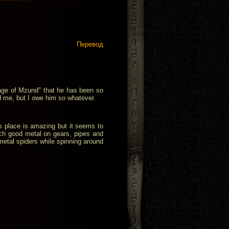
Перевод
isage of Mzund" that he has been so
me, but I owe him so whatever.
is place is amazing but it seems to
ch good metal on gears, pipes and
metal spiders while spinning around