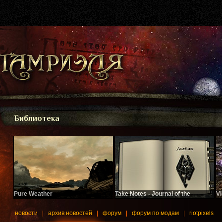
Библиотека
Pure Weather
Take Notes - Journal of the
V
Еще один глобальный погодный
Dragonborn
У
плагин.
Теперь вы сможете вести дневник,
новости
|
архив новостей
|
форум
|
форум по модам
|
riotpixels
не выходя из игры.