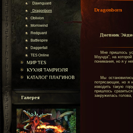
Dawnguard
Dragonborn
Dragonborn
Oblivion
Morrowind
Redguard
Дневник Эйди
Battlespire
Daggerfall
Мне пришлось ус
TES Online
Мзунда", на которой
понимания, но я у не
МИР TES
КУХНЯ ТАМРИЭЛЯ
КАТАЛОГ ПЛАГИНОВ
Мы остановились
потрясающее, но я н
изводить такую гор
пришлось сразиться
закружилась голова, 
Галерея