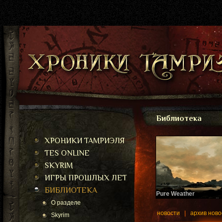
Библиотека
ХРОНИКИ ТАМРИЭЛЯ
TES ONLINE
SKYRIM
ИГРЫ ПРОШЛЫХ ЛЕТ
БИБЛИОТЕКА
Pure Weather
Еще один глобальный 
О разделе
плагин.
новости
|
архив ново
Skyrim