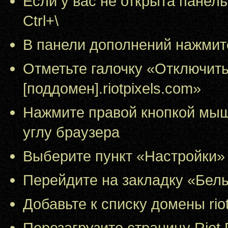
Если у вас не открыта панел
Ctrl+\
В панели дополнений нажмит
Отметьте галочку «Отключить 
[поддомен].riotpixels.com»
Нажмите правой кнопкой мыш
углу браузера
Выберите пункт «Настройки»
Перейдите на закладку «Бел
Добавьте к списку домены riotp
Перезагрузите страницу Riot 