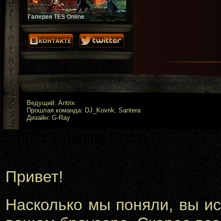
Галерея TES Online
Скриншоты ожидаемой весной
2014 года онлайн-игры. Галерея
постоянно пополняется!
Ведущий: Antrix
Прошлая команда: DJ_Kovrik, Santera
Дизайн: G-Ray
Bottom Branding Finish -->
✕
Привет!
Насколько мы поняли, вы и