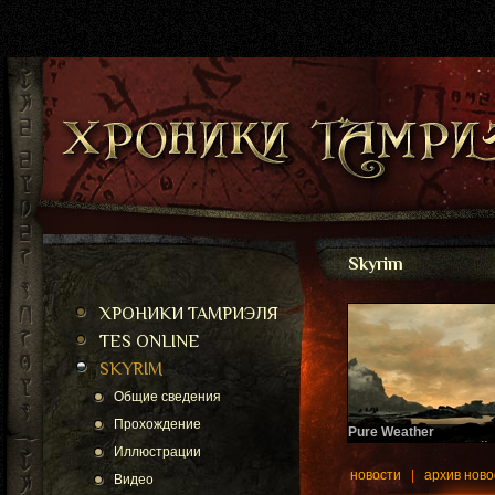
Skyrim
ХРОНИКИ ТАМРИЭЛЯ
TES ONLINE
SKYRIM
Общие сведения
Прохождение
Pure Weather
Еще один глобальный 
Иллюстрации
плагин.
новости
|
архив ново
Видео