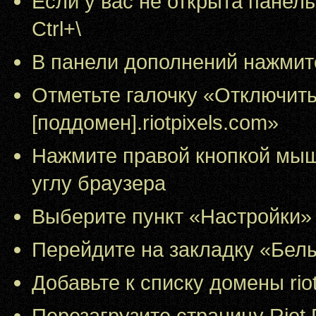
Если у вас не открыта панел
Ctrl+\
В панели дополнений нажмит
Отметьте галочку «Отключить 
[поддомен].riotpixels.com»
Нажмите правой кнопкой мыш
углу браузера
Выберите пункт «Настройки»
Перейдите на закладку «Бел
Добавьте к списку домены riotp
Перезагрузите страницу Riot 