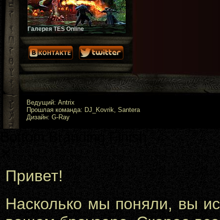
Галерея TES Online
Скриншоты ожидаемой весной
2014 года онлайн-игры. Галерея
постоянно пополняется!
Ведущий: Antrix
Прошлая команда: DJ_Kovrik, Santera
Дизайн: G-Ray
Bottom Branding Finish -->
✕
Привет!
Насколько мы поняли, вы и